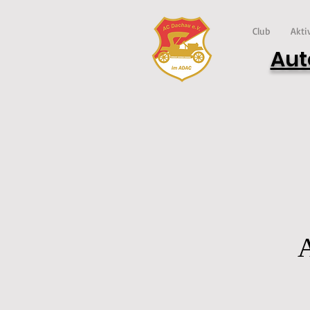
Club
Akti
Aut
A