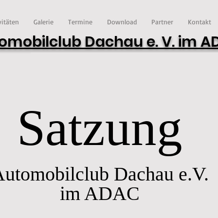
vitäten
Galerie
Termine
Download
Partner
Kontakt
omobilclub Dachau e. V. im 
Satzung
utomobilclub Dachau e.V.
im ADAC