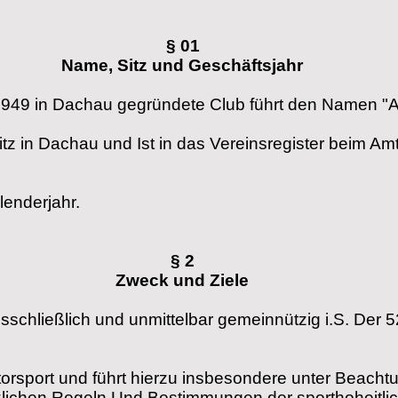
§ 01
Name, Sitz und Geschäftsjahr
949 in Dachau gegründete Club führt den
Namen "A
itz in Dachau und Ist in das Vereinsregister beim A
lenderjahr.
§ 2
Zweck und Ziele
usschließlich und unmittelbar gemeinnützig
i.S. Der 5
torsport und führt hierzu insbesondere unter Beacht
tzlichen Regeln Und Bestimmungen der sporthoheitli