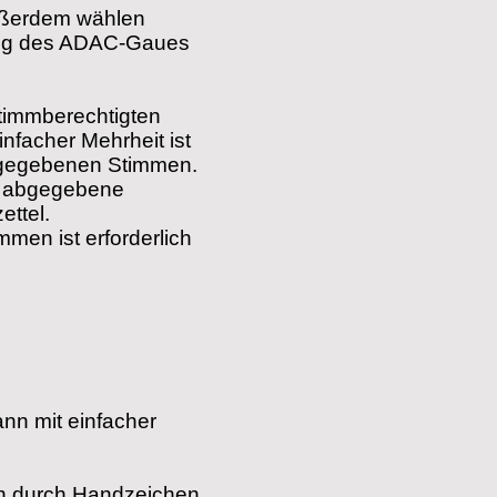
Außerdem wählen
lung des ADAC-Gaues
Stimmberechtigten
nfacher Mehrheit ist
abgegebenen Stimmen.
 abgegebene
ettel.
men ist erforderlich
nn mit einfacher
ch durch Handzeichen