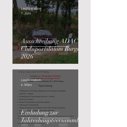
Laszlo Habon
1. Juni
Ausschreibung ADAC
Clubsportslalom Burgau
2026
Laszlo Habon
6. März
Einladung zur
Jahreshauptversammlun