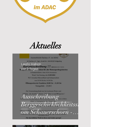
Aktuelles
Laszlo Habon
vor 2 Tagen
Ausschreibung
Berggeschicklichkeitsslal
om Schauerschorn -
20.09.2026