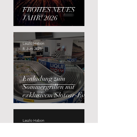
FROHES NEUES
JAHR! 2026
Laszlo Habon
8. Juni 2025
Einladung zum
Sommergrillen mit
exklusivem Slotcar-Event
Laszlo Habon
6. Juni 2025